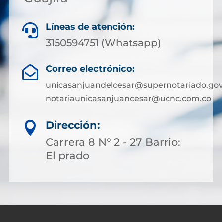
Líneas de atención:

3150594751 (Whatsapp)
Correo electrónico:

unicasanjuandelcesar@supernotariado.gov
notariaunicasanjuancesar@ucnc.com.co
Dirección:

Carrera 8 N° 2 - 27 Barrio:
El prado