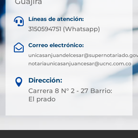
Guajira
Líneas de atención:

3150594751 (Whatsapp)
Correo electrónico:

unicasanjuandelcesar@supernotariado.gov
notariaunicasanjuancesar@ucnc.com.co
Dirección:

Carrera 8 N° 2 - 27 Barrio:
El prado