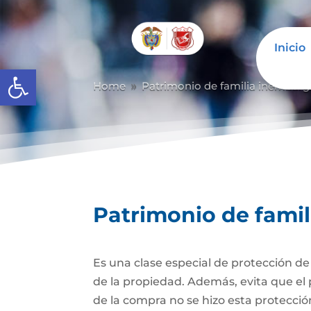
Inicio
Abrir barra de herramientas
Home
Patrimonio de familia inembarg
9
Patrimonio de fami
Es una clase especial de protección d
de la propiedad. Además, evita que el 
de la compra no se hizo esta protecc