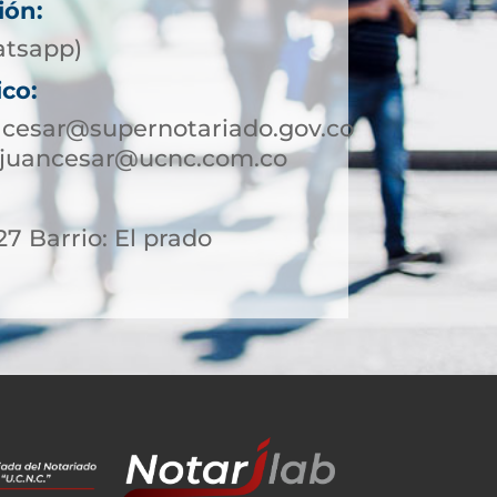
ión:
atsapp)
ico:
lcesar@supernotariado.gov.co
njuancesar@ucnc.com.co
27 Barrio: El prado