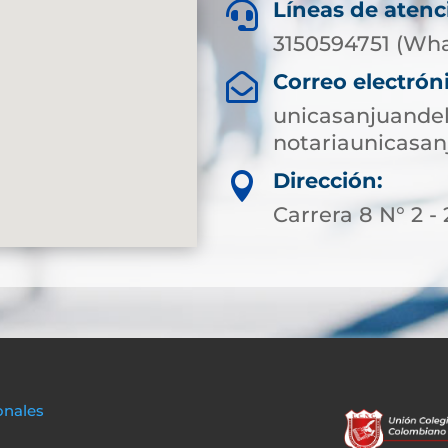
Líneas de atenc

3150594751 (Wh
Correo electrón

unicasanjuande
notariaunicasa
Dirección:

Carrera 8 N° 2 - 
onales