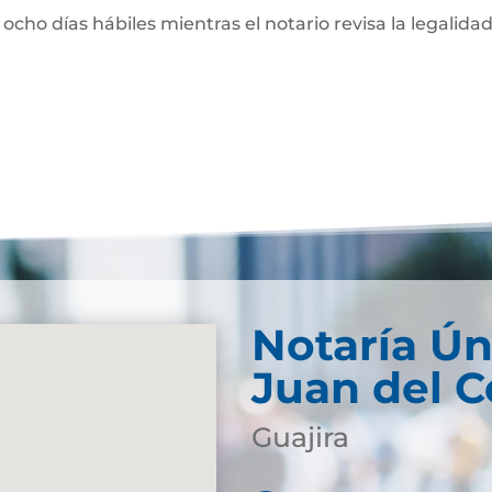
 ocho días hábiles mientras el notario revisa la legalidad
Notaría Ún
Juan del C
Guajira