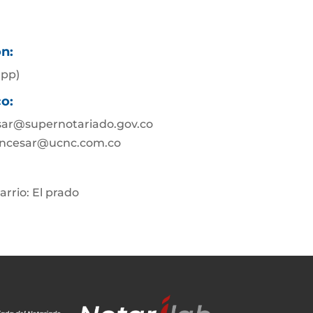
ón:
app)
co:
sar@supernotariado.gov.co
ancesar@ucnc.com.co
arrio: El prado