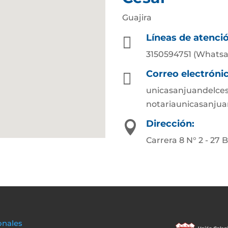
Guajira
Líneas de atenci

3150594751 (Whats
Correo electróni

unicasanjuandelce
notariaunicasanju
Dirección:

Carrera 8 N° 2 - 27 B
onales