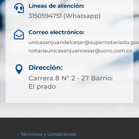
Líneas de atención:

3150594751 (Whatsapp)
Correo electrónico:

unicasanjuandelcesar@supernotariado.gov
notariaunicasanjuancesar@ucnc.com.co
Dirección:

Carrera 8 N° 2 - 27 Barrio:
El prado
• Términos y condiciones