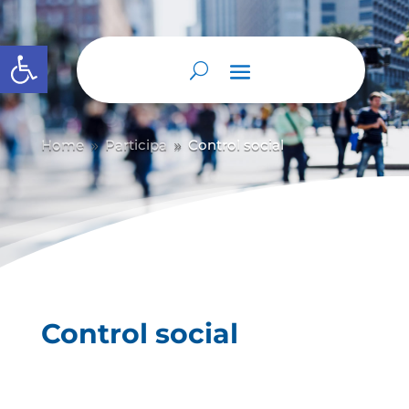
Abrir barra de herramientas
Home
Participa
Control social
9
9
Control social