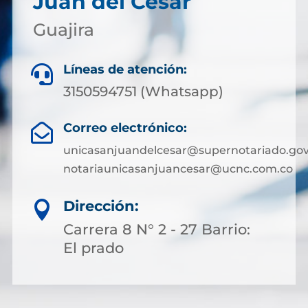
Juan del Cesar
Guajira
Líneas de atención:

3150594751 (Whatsapp)
Correo electrónico:

unicasanjuandelcesar@supernotariado.gov
notariaunicasanjuancesar@ucnc.com.co
Dirección:

Carrera 8 N° 2 - 27 Barrio:
El prado