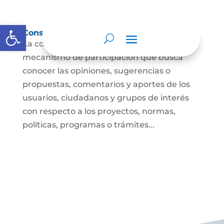
Abrir barra de herramientas
Consulta ciudadana
La consulta a la ciudadanía es un
mecanismo de participación que busca
conocer las opiniones, sugerencias o
propuestas, comentarios y aportes de los
usuarios, ciudadanos y grupos de interés
con respecto a los proyectos, normas,
políticas, programas o trámites...