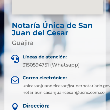
Notaría Única de San
Juan del Cesar
Guajira
Líneas de atención:

3150594751 (Whatsapp)
Correo electrónico:

unicasanjuandelcesar@supernotariado.gov
notariaunicasanjuancesar@ucnc.com.co
Dirección:
