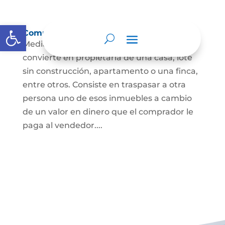
Abrir barra de herramientas
Compraventa de inmuebles
Mediante este contrato, una persona se
convierte en propietaria de una casa, lote
sin construcción, apartamento o una finca,
entre otros. Consiste en traspasar a otra
persona uno de esos inmuebles a cambio
de un valor en dinero que el comprador le
paga al vendedor....