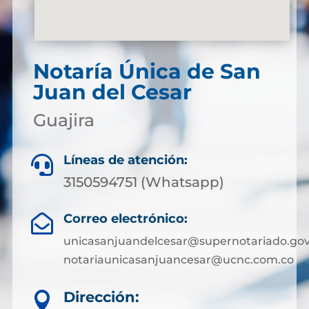
Notaría Única de San
Juan del Cesar
Guajira
Líneas de atención:

3150594751 (Whatsapp)
Correo electrónico:

unicasanjuandelcesar@supernotariado.gov
notariaunicasanjuancesar@ucnc.com.co
Dirección:
