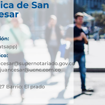
ica de San
esar
ión:
atsapp)
ico:
lcesar@supernotariado.gov.co
njuancesar@ucnc.com.co
27 Barrio: El prado