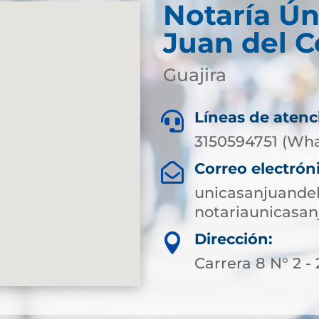
Notaría Ún
Juan del C
Guajira
Líneas de atenc

3150594751 (Wh
Correo electrón

unicasanjuande
notariaunicasa
Dirección:

Carrera 8 N° 2 - 