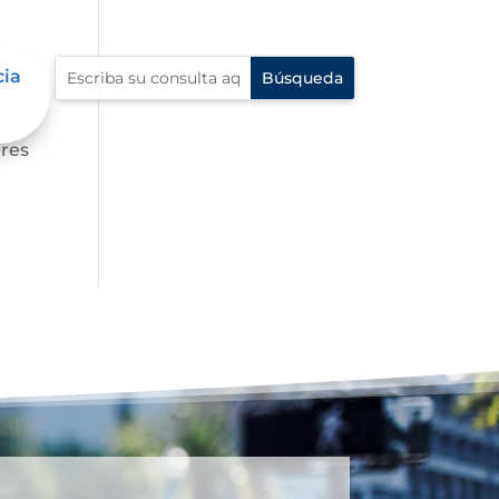
cia
ares
dres