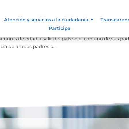
país temporal
Atención y servicios a la ciudadanía
Transparen
Participa
adres o el representante legal o quienes sean los titul
menores de edad a salir del país solo, con uno de sus pa
ncia de ambos padres o...