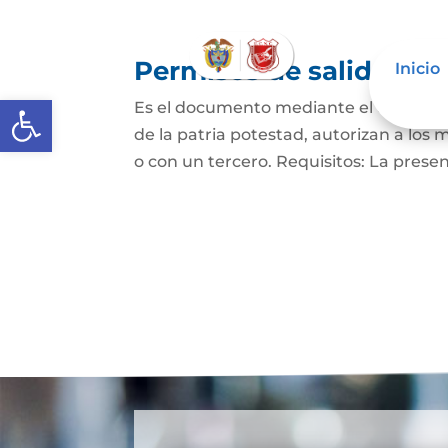
Permisos de salida de 
Inicio
Abrir barra de herramientas
Es el documento mediante el cual los p
de la patria potestad, autorizan a los 
o con un tercero. Requisitos: La prese