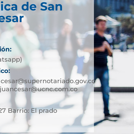
ica de San
esar
ión:
atsapp)
ico:
lcesar@supernotariado.gov.co
njuancesar@ucnc.com.co
27 Barrio: El prado