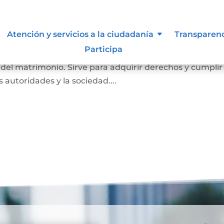
imonio
Atención y servicios a la ciudadanía
Transparen
Participa
a probar que una persona está casada. En él se registr
o del matrimonio. Sirve para adquirir derechos y cumplir
as autoridades y la sociedad....