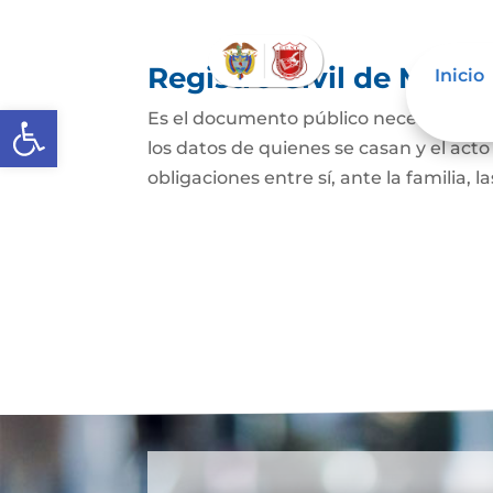
Registro Civil de Matr
Inicio
Abrir barra de herramientas
Es el documento público necesario par
los datos de quienes se casan y el act
obligaciones entre sí, ante la familia, l