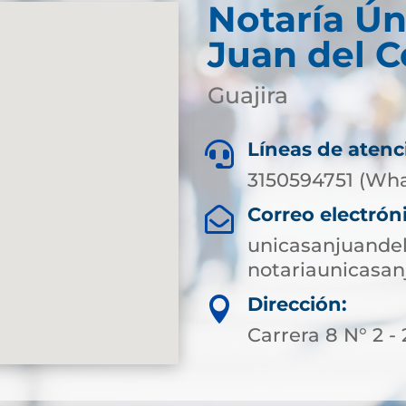
Notaría Ún
Juan del C
Guajira
Líneas de atenc

3150594751 (Wh
Correo electrón

unicasanjuande
notariaunicasa
Dirección:

Carrera 8 N° 2 - 