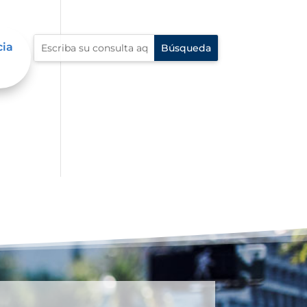
cia
an