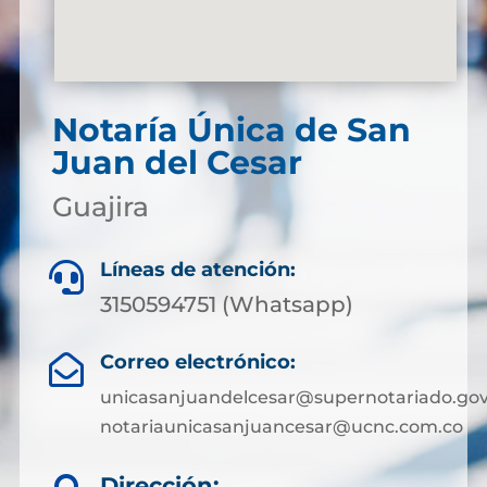
Notaría Única de San
Juan del Cesar
Guajira
Líneas de atención:

3150594751 (Whatsapp)
Correo electrónico:

unicasanjuandelcesar@supernotariado.gov
notariaunicasanjuancesar@ucnc.com.co
Dirección: